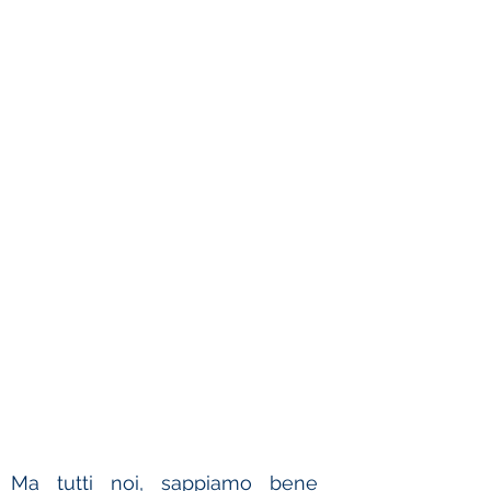
L'industria italiana,
pur colpita
duramente dalla crisi degli ultimi
10 anni, rimane competitiva a tutti
gli effetti nel settore manifatturiero
confrontata con Germania e con
altri paesi del mondo, nello
specifico è seconda in Europa e
Ma tutti noi, sappiamo bene