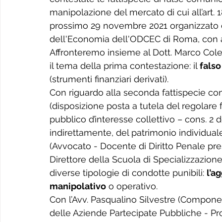
manipolazione del mercato di cui all’art. 
prossimo 29 novembre 2021 organizzato d
dell'Economia dell'ODCEC di Roma, con au
Affronteremo insieme al Dott. Marco Colett
il tema della prima contestazione: il 
falso
(strumenti finanziari derivati).
Con riguardo alla seconda fattispecie conte
(disposizione posta a tutela del regolar
pubblico d’interesse collettivo – cons. 2 
indirettamente, del patrimonio individuale 
(Avvocato - Docente di Diritto Penale pr
Direttore della Scuola di Specializzazione 
diverse tipologie di condotte punibili: 
l’a
manipolativo
 o operativo.
Con l’Avv. Pasqualino Silvestre (Compo
delle Aziende Partecipate Pubbliche - Pro