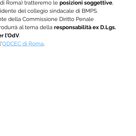
di Roma) tratteremo le 
posizioni soggettive
, 
sidente del collegio sindacale di BMPS.
ente della Commissione Diritto Penale 
odurrà al tema della 
responsabilità ex D.Lgs. 
er l’OdV
.
'
ODCEC di Roma
.