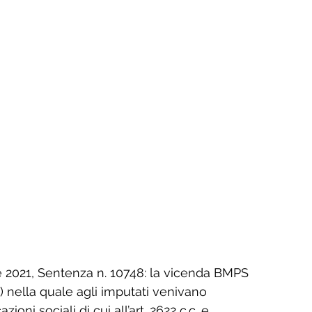
ile 2021, Sentenza n. 10748: la vicenda BMPS 
i) nella quale agli imputati venivano 
oni sociali di cui all’art. 2622 c.c. e 