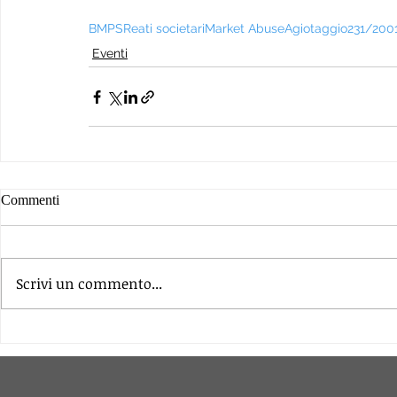
BMPS
Reati societari
Market Abuse
Agiotaggio
231/200
Eventi
Commenti
Scrivi un commento...