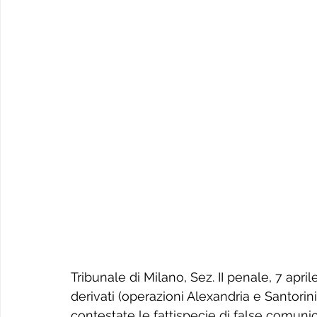
Tribunale di Milano, Sez. II penale, 7 apr
derivati (operazioni Alexandria e Santorin
contestate le fattispecie di false comunicazi