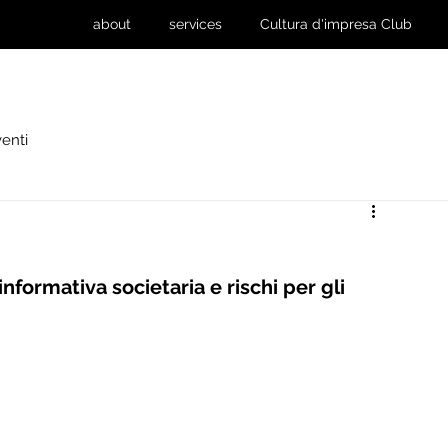
about
services
Cultura d'impresa Club
enti
nformativa societaria e rischi per gli 