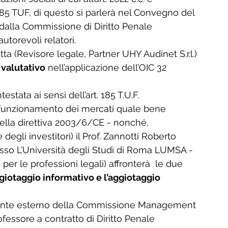
185 TUF, di questo si parlerà nel Convegno del 
alla Commissione di Diritto Penale 
torevoli relatori.
a (Revisore legale, Partner UHY Audinet S.r.l.) 
 valutativo
 nell’applicazione dell’OIC 32 
stata ai sensi dell’art. 185 T.U.F. 
e funzionamento dei mercati quale bene 
della direttiva 2003/6/CE - nonché, 
degli investitori) il Prof. Zannotti Roberto 
esso L’Università degli Studi di Roma LUMSA - 
per le professioni legali) affronterà  le due 
ggiotaggio informativo e l’aggiotaggio 
nente esterno della Commissione Management 
fessore a contratto di Diritto Penale 