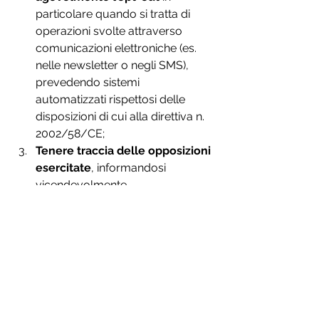
particolare quando si tratta di 
operazioni svolte attraverso 
comunicazioni elettroniche (es. 
nelle newsletter o negli SMS), 
prevedendo sistemi 
automatizzati rispettosi delle 
disposizioni di cui alla direttiva n. 
2002/58/CE;
Tenere traccia delle opposizioni 
esercitate
, informandosi 
vicendevolmente 
(titolari/responsabili): si pensi a 
responsabili del trattamento che 
si occupano per conto del 
titolare ad esempio delle 
operazioni di marketing diretto; 
sarebbe buona norma prevedere 
una specifica clausola nel 